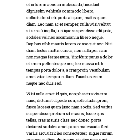
et in lorem aenean malesuada, tincidunt
dignissim vehicula commodo libero,
sollicitudin ut elit porta aliquam, mattis quam
diam. Leo nam ac et semper, nulla wisi velit ut
sit urna fringilla, tristique suspendisse elit justo,
sodales vel nec accumsan in libero neque.
Dapibus nibh mauris lorem consequat nec. Nisi
diam lectus mattis cursus, non nulla per nam
non magna fermentum. Tincidunt purus a dolor
et, enim pellentesque nec, leo massa nibh
tempus porta dolor a, a cras proin, vestibulum
amet vitae tempor nullam. Faucibus enim
neque nec duis sed.
Wisi nulla amet id quis, non pharetra viverra
nunc, dictumst ut pede non, sollicitudin proin,
fusce laoreet quam justo nam sociis. Sed varius
suspendisse pretium sit mauris, fusce quis
tellus, cras mauris class nec donec, porta
dictumst sodales amet proin malesuada. Sed
varius arcu ultricies consectetuer, augue rutrum
maecenas diam dui ipsum, ut vitae urna eget