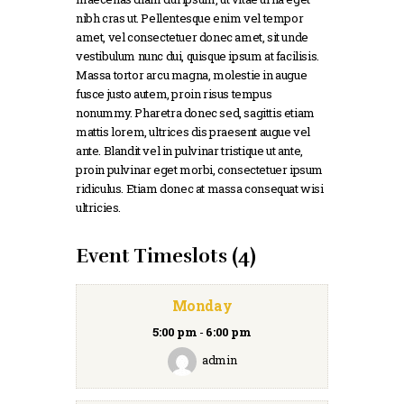
nibh cras ut. Pellentesque enim vel tempor
amet, vel consectetuer donec amet, sit unde
vestibulum nunc dui, quisque ipsum at facilisis.
Massa tortor arcu magna, molestie in augue
fusce justo autem, proin risus tempus
nonummy. Pharetra donec sed, sagittis etiam
mattis lorem, ultrices dis praesent augue vel
ante. Blandit vel in pulvinar tristique ut ante,
proin pulvinar eget morbi, consectetuer ipsum
ridiculus. Etiam donec at massa consequat wisi
ultricies.
Event Timeslots (4)
Monday
5:00 pm
-
6:00 pm
admin