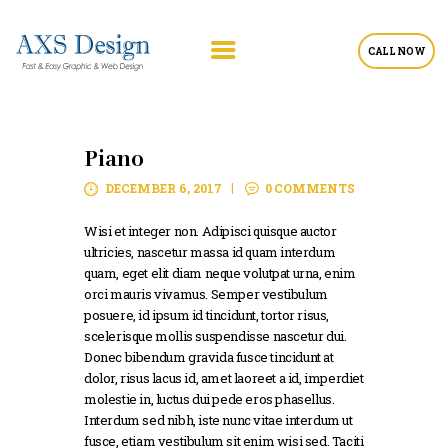
CALL NOW
Piano
DECEMBER 6, 2017
0
COMMENTS
Wisi et integer non. Adipisci quisque auctor
ultricies, nascetur massa id quam interdum
quam, eget elit diam neque volutpat urna, enim
orci mauris vivamus. Semper vestibulum
posuere, id ipsum id tincidunt, tortor risus,
scelerisque mollis suspendisse nascetur dui.
Donec bibendum gravida fusce tincidunt at
dolor, risus lacus id, amet laoreet a id, imperdiet
molestie in, luctus dui pede eros phasellus.
Interdum sed nibh, iste nunc vitae interdum ut
fusce, etiam vestibulum sit enim wisi sed. Taciti